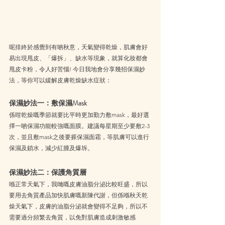
呢排終於感覺到有啲秋意，天氣變得乾燥，肌膚會好
易出現甩皮、「爆拆」、缺水等現象，就算化妝都會
甩皮卡粉，令人好苦惱! 今日我地會分享幾招保濕妙
法，等你可以緩解皮膚乾燥缺水症狀：
保濕妙法一：敷保濕Mask
係咁乾燥嘅季節就要比平時更加勤力敷mask，最好選
擇一啲保濕功能較強嘅面膜。建議每星期至少要敷2-3
次，並且敷mask之後要搽保濕面霜，等肌膚可以進行
保濕及鎖水，減少紅腫及爆坼。
保濕妙法二：保護角質層
喺正常天氣下，我哋嘅皮膚油脂分泌比較旺盛，所以
要用去角質產品加快肌膚嘅新陳代謝，但係喺秋天乾
燥天氣下，皮膚的油脂分泌就會變得不足夠，所以不
需要過分頻繁去角質，以免對肌膚造成刺激敏感