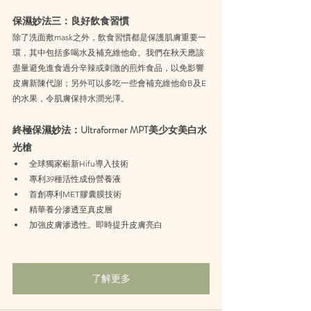
保濕妙法三：良好飲食習慣
除了洗面敷mask之外，飲食習慣都是保護肌膚重要一
環，其中包括多喝水及補充維他命。我們在秋天應該
盡量避免進食過分辛辣或刺激的煎炸食品，以免影響
皮膚新陳代謝；另外可以多吃一些會補充維他命B及E
的水果，令肌膚保持水潤光澤。
終極保濕妙法：Ultraformer MPT美少女美白水
光槍
全球獨家嶄新Hifu導入技術
專利39種活性成份營養液
首創專利MET膠囊膜技術
精華養分滲透至真皮層
加強皮膚滲透性。即時提升皮膚亮白
了解更多