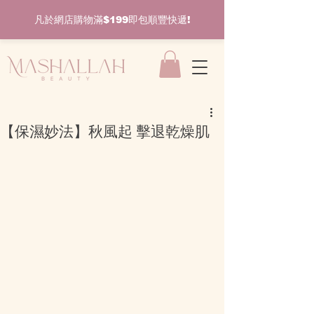
凡於網店購物滿$199即包順豐快遞!
【保濕妙法】秋風起 擊退乾燥肌