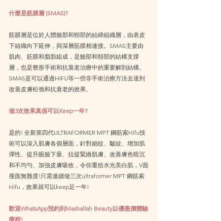
什麼是筋膜層 (SMAS)?
筋膜層是位於人體臉部和頸部的結締組織層，由表皮
下組織向下延伸，與深層筋膜相連接。SMAS主要由
肌肉、筋膜和脂肪組成，是臉部和頸部的結構支撐
層，也是整形手術和抗衰老治療中的重要解剖結構。
SMAS是可以通過HIFU等一些非手術治療方法去達到
改善皮膚松弛和抗衰老的效果。
做3次效果真係可以Keep一年?
​是的! 全新第四代ULTRAFORMER MPT 鋼筋索Hifu技
術可以深入肌膚各個層面，針對細紋、皺紋、增加肌
彈性、提升眼臉下垂、拉提緊緻肌膚、改善膚色暗沉
和不均勻、加強皮膚吸收，令你重拾水光美白肌，V面
瘦面無難度!只需連續做三次ultraformer MPT 鋼筋索
Hifu，效果就可以keep足一年!
歡迎WhatsApp預約到Mashallah Beauty以優惠價體驗
療程!