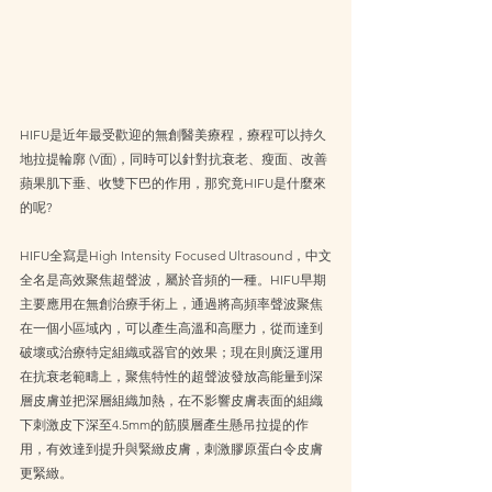
HIFU是近年最受歡迎的無創醫美療程，療程可以持久
地拉提輪廓 (V面)，同時可以針對抗衰老、瘦面、改善
蘋果肌下垂、收雙下巴的作用，那究竟HIFU是什麼來
的呢?
HIFU全寫是High Intensity Focused Ultrasound，中文
全名是高效聚焦超聲波，屬於音頻的一種。HIFU早期
主要應用在無創治療手術上，通過將高頻率聲波聚焦
在一個小區域內，可以產生高溫和高壓力，從而達到
破壞或治療特定組織或器官的效果；現在則廣泛運用
在抗衰老範疇上，聚焦特性的超聲波發放高能量到深
層皮膚並把深層組織加熱，在不影響皮膚表面的組織
下刺激皮下深至4.5mm的筋膜層產生懸吊拉提的作
用，有效達到提升與緊緻皮膚，刺激膠原蛋白令皮膚
更緊緻。