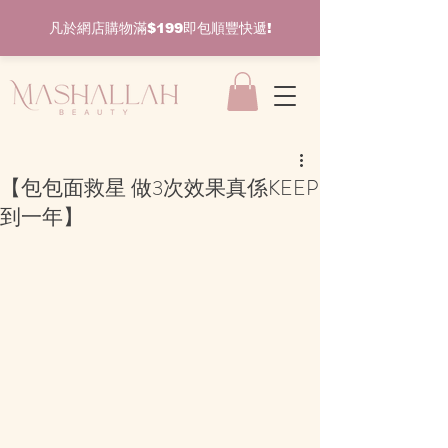
凡於網店購物滿$199即包順豐快遞!
【包包面救星 做3次效果真係KEEP
到一年】