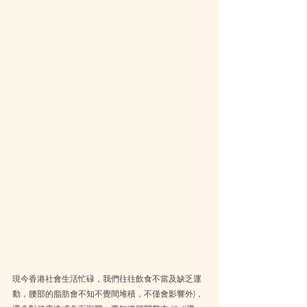
現今香港社會生活忙碌，我們往往飲食不當及缺乏運
動，腰部的脂肪會不知不覺間堆積，不僅會影響外)，