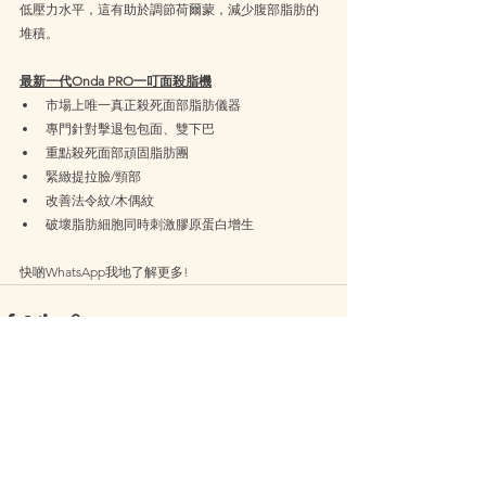
低壓力水平，這有助於調節荷爾蒙，減少腹部脂肪的
堆積。
最新一代Onda PRO一叮面殺脂機
市場上唯一真正殺死面部脂肪儀器
專門針對擊退包包面、雙下巴
重點殺死面部頑固脂肪團
緊緻提拉臉/頸部
改善法令紋/木偶紋
破壞脂肪細胞同時刺激膠原蛋白增生
快啲WhatsApp我地了解更多!
查看全部
最新文章