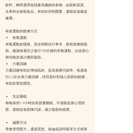
飲料，轉而選擇低熱量高纖維的食物，如新鮮蔬菜、
水果和全穀類食品，有助於控制體重，還能促進腸道
健康。
有效運動的鍛煉方式
有氧運動
有氧運動如慢跑、游泳和騎自行車等，能有效燃燒脂
肪。建議每週至少進行150分鐘的有氧運動，以改善心
肺功能並減少腰部脂肪。
力量訓練
力量訓練有助於增強肌肉，提高基礎代謝率。每週進
行2-3次全身力量訓練，特別是針對核心肌群的鍛煉，
有助於塑造體型。
充足睡眠
每晚保持7-9小時的高質量睡眠，不僅能改善心理狀
態，還能促進新陳代謝，減少脂肪的積累。
減壓方法
學會管理壓力，通過冥想、瑜伽或深呼吸等方式來降