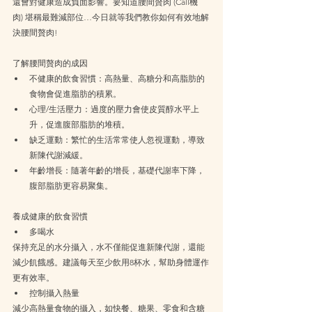
還會對健康造成負面影響。要知道腰間贅肉 (Call機
肉) 堪稱最難減部位…今日就等我們教你如何有效地解
決腰間贅肉!
了解腰間贅肉的成因
不健康的飲食習慣：高熱量、高糖分和高脂肪的
食物會促進脂肪的積累。
心理/生活壓力：過度的壓力會使皮質醇水平上
升，促進腹部脂肪的堆積。
缺乏運動：繁忙的生活常常使人忽視運動，導致
新陳代謝減緩。
年齡增長：隨著年齡的增長，基礎代謝率下降，
腹部脂肪更容易聚集。
養成健康的飲食習慣
多喝水
保持充足的水分攝入，水不僅能促進新陳代謝，還能
減少飢餓感。建議每天至少飲用8杯水，幫助身體運作
更有效率。
控制攝入熱量
減少高熱量食物的攝入，如快餐、糖果、零食和含糖