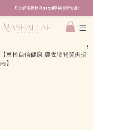
凡於網店購物滿$199即包順豐快遞!
【重拾自信健康 擺脫腰間贅肉指
南】