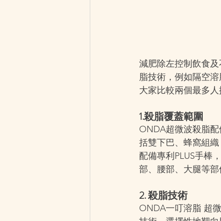
減肥除左控制飲食及
脂技術，例如隔空溶
大家比較兩個最多人揀
1.殺脂覆蓋範圍
ONDA超微波殺脂
括雙下巴、蜂窩組織（
配備專利PLUS手
部、腰部、大腿等部
2. 殺脂技術
ONDA一叮溶脂 超微波殺