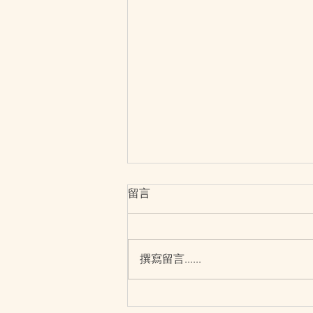
留言
撰寫留言......
【重拾自信健康 擺脫腰間贅肉