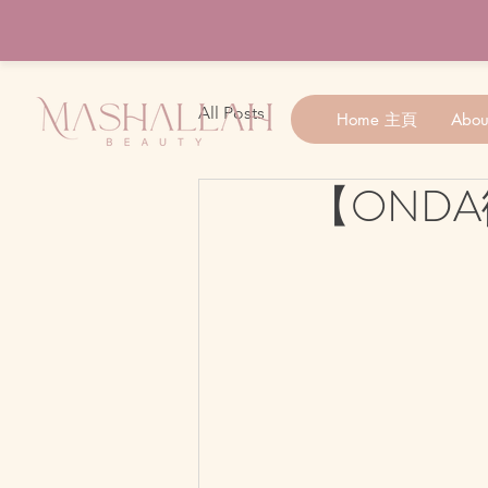
All Posts
Home 主頁
Abo
【ONDA