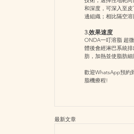
技術，選擇性地靶向
和深度，可深入至皮
邊組織；相比隔空溶
3.效果速度
ONDA一叮溶脂 
體後會經淋巴系統排
肪，加熱並使脂肪細
歡迎WhatsApp預約到
脂機療程!
最新文章