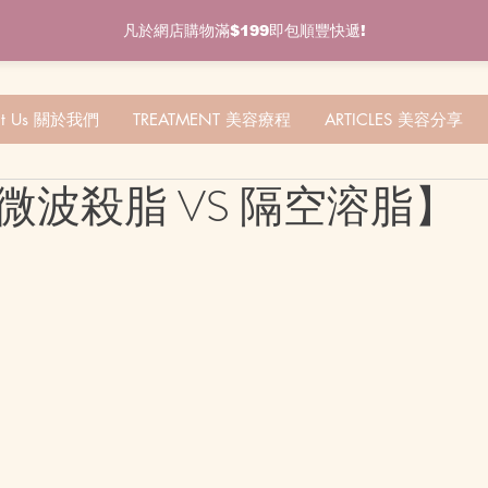
凡於網店購物滿$199即包順豐快遞!
ut Us 關於我們
TREATMENT 美容療程
ARTICLES 美容分享
微波殺脂 VS 隔空溶脂】