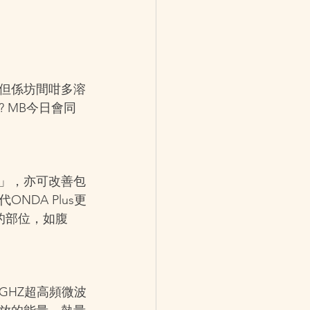
但係坊間咁多溶
 MB今日會同
肉」，亦可改善包
DA Plus更
的部位，如腹
45GHZ超高頻微波