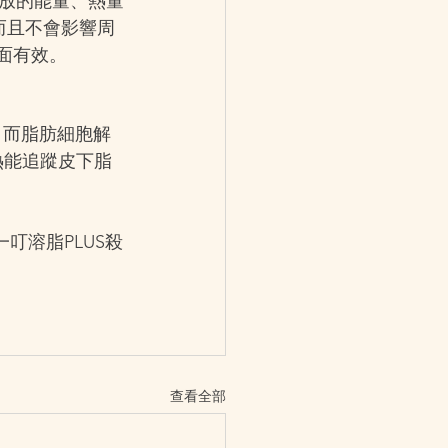
放的能量、熱量
而且不會影響周
面有效。
，而脂肪細胞解
熱能追蹤皮下脂
 一叮溶脂PLUS殺
查看全部