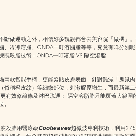
不斷做運動之外，相信好多靚靚都會去美容院「做機」。
脂、冷凍溶脂、ONDA一叮溶脂脂等等，究竟有咩分別呢?
既殺脂技術 - ONDA一叮溶脂 VS 隔空溶脂
配備兩款智能手柄，更能緊貼皮膚表面，針對難減「鬼鼠
俗稱橙皮紋）等細微部位，刺激膠原增生，而最新第二代ON
棒，更有效修線條及淋巴疏通； 隔空溶脂脂只能覆蓋大範圍
位。
脂用醫療級𝘾𝙤𝙤𝙡𝙬𝙖𝙫𝙚𝙨超微波專利技術，利用2.